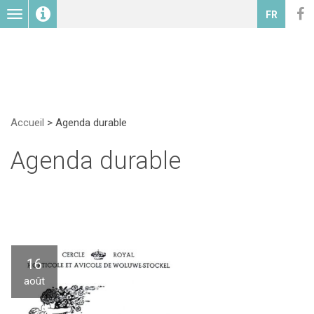
Toggle
FR
navigation
Accueil
>
Agenda durable
Agenda durable
16
août