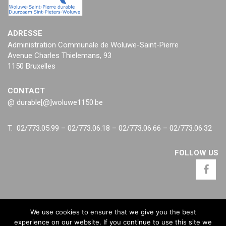
ADRESSE
Administration Communale de Woluwe-Saint-Pierre
Avenue Charles Thielemans, 93
1150 Bruxelles
CONTACT
@ durable[@]woluwe1150.be
T. 02/773.05.99 – 02/773.06.18 – 02/773.06.66 – 02/773.06.32
FOLLOW US
We use cookies to ensure that we give you the best
experience on our website. If you continue to use this site we