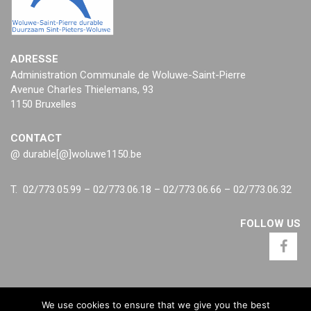
ADRESSE
Administration Communale de Woluwe-Saint-Pierre
Avenue Charles Thielemans, 93
1150 Bruxelles
CONTACT
@ durable[@]woluwe1150.be
T. 02/773.05.99 – 02/773.06.18 – 02/773.06.66 – 02/773.06.32
FOLLOW US
We use cookies to ensure that we give you the best