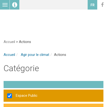
Toggle
FR
navigation
Accueil
>
Actions
Accueil
Agir pour le climat
Actions
Catégorie
Espace Public