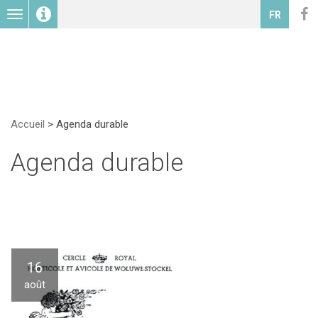
Toggle
FR
navigation
Accueil
>
Agenda durable
Agenda durable
16
août