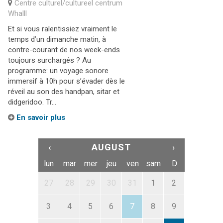
Centre culturel/cultureel centrum
Whalll
Et si vous ralentissiez vraiment le
temps d’un dimanche matin, à
contre-courant de nos week-ends
toujours surchargés ? Au
programme: un voyage sonore
immersif à 10h pour s’évader dès le
réveil au son des handpan, sitar et
didgeridoo. Tr...
En savoir plus
‹
AUGUST
›
lun
mar
mer
jeu
ven
sam
D
27
28
29
30
31
1
2
3
4
5
6
7
8
9