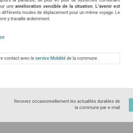
toujours la panacée, de plus en plus de systèmes combinant
pour une
amélioration sensible de
la situation
.
L’avenir est
e de différents modes de déplacement pour un même voyage. Le
re y travaille ardemment.
uce
dre contact avec le
service Mobilité
de la commune.
Recevez occasionnellement les actualités durables de
la commune par e-mail