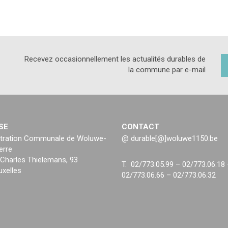
Recevez occasionnellement les actualités durables de
la commune par e-mail
SE
CONTACT
tration Communale de Woluwe-
@ durable[@]woluwe1150.be
erre
Charles Thielemans, 93
T. 02/773.05.99 – 02/773.06.18
uxelles
02/773.06.66 – 02/773.06.32