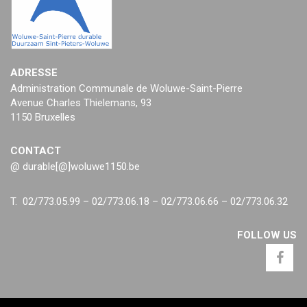
ADRESSE
Administration Communale de Woluwe-Saint-Pierre
Avenue Charles Thielemans, 93
1150 Bruxelles
CONTACT
@ durable[@]woluwe1150.be
T. 02/773.05.99 – 02/773.06.18 – 02/773.06.66 – 02/773.06.32
FOLLOW US