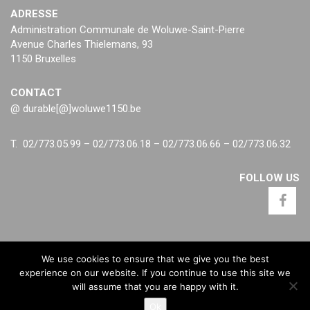
ADRESSE
Administration Communale de Woluwe-Saint-Pierre
Avenue Charles Thielemans, 93
1150 Bruxelles
CONTACT
@ durable[@]woluwe1150.be
T. 02/773.05.99 – 02/773.06.18 – 02/773.06.66 – 02/773.06.32
FOLLOW US
We use cookies to ensure that we give you the best
experience on our website. If you continue to use this site we
will assume that you are happy with it.
Ok