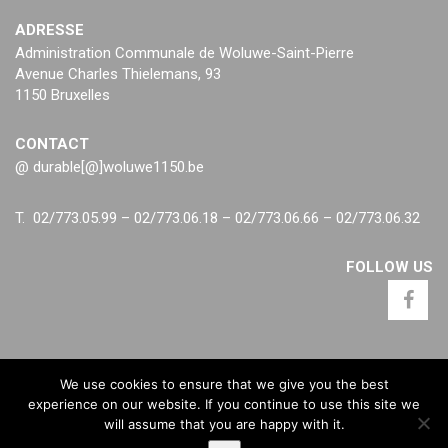
ADRESSE
Administration Communale de Woluwe-Saint-Pierre
Avenue Charles Thielemans, 93
1150 Bruxelles
CONTACT
@ durable[@]woluwe1150.be
T. 02/773.05.99 – 02/773.06.18 – 02/773.06.66 – 02/773.06.32
FOLLOW US
We use cookies to ensure that we give you the best
experience on our website. If you continue to use this site we
will assume that you are happy with it.