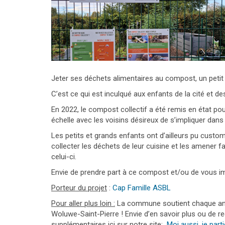
Jeter ses déchets alimentaires au compost, un petit g
C’est ce qui est inculqué aux enfants de la cité et d
En 2022, le compost collectif a été remis en état pou
échelle avec les voisins désireux de s’impliquer dans c
Les petits et grands enfants ont d’ailleurs pu custo
collecter les déchets de leur cuisine et les amener
celui-ci.
Envie de prendre part à ce compost et/ou de vous i
Porteur du projet
:
Cap Famille ASBL
Pour aller plus loin :
La commune soutient chaque anné
Woluwe-Saint-Pierre ! Envie d’en savoir plus ou de r
supplémentaires ici sur notre site:
Moi aussi, je part