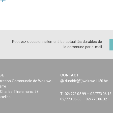
Recevez occasionnellement les actualités durables de
la commune par e-mail
SE
CONTACT
tration Communale de Woluwe-
@ durable[@]woluwe1150.be
erre
Charles Thielemans, 93
T. 02/773.05.99 – 02/773.06.18
uxelles
02/773.06.66 – 02/773.06.32