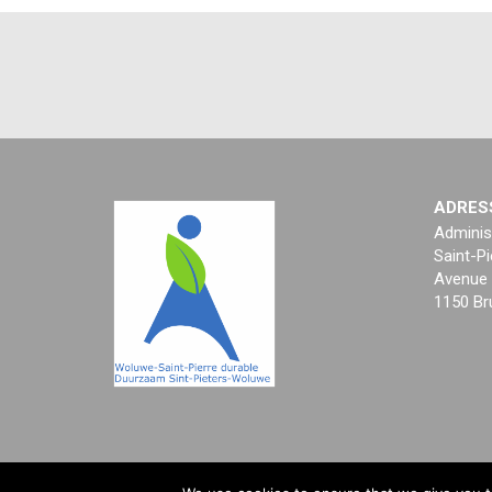
ADRES
Adminis
Saint-Pi
Avenue 
1150 Br