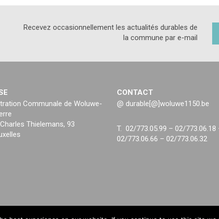
Recevez occasionnellement les actualités durables de
la commune par e-mail
SE
CONTACT
tration Communale de Woluwe-
@ durable[@]woluwe1150.be
erre
Charles Thielemans, 93
T. 02/773.05.99 – 02/773.06.18
uxelles
02/773.06.66 – 02/773.06.32