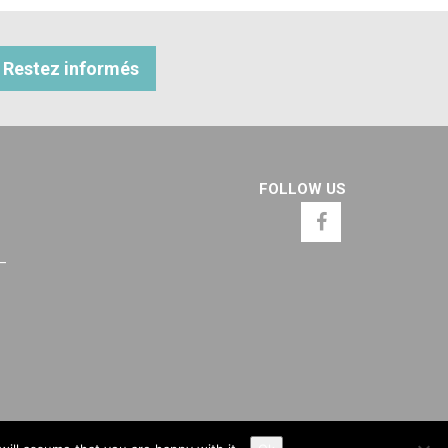
Restez informés
FOLLOW US
 –