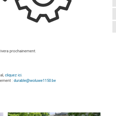
rivera prochainement.
al,
cliquez ici
.
tement :
durable@woluwe1150.be