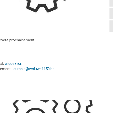
rivera prochainement.
al,
cliquez ici
.
tement :
durable@woluwe1150.be