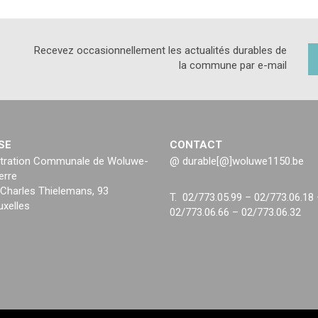
Recevez occasionnellement les actualités durables de
la commune par e-mail
SE
CONTACT
tration Communale de Woluwe-
@ durable[@]woluwe1150.be
erre
Charles Thielemans, 93
T. 02/773.05.99 – 02/773.06.18
uxelles
02/773.06.66 – 02/773.06.32