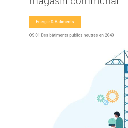
magasin communal
Energie & Batiments
OS.01 Des bâtiments publics neutres en 2040