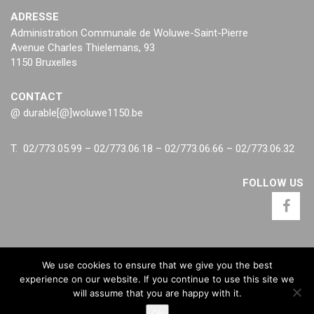
ADRESSE
Administration Communale de Woluwe-Saint-Pierre
Avenue Charles Thielemans, 93
1150 Bruxelles
CONTACT
@ durable[@]woluwe1150.be
T. 02/773.05.99 – 02/773.06.18 – 02/773.06.66 – 02/773.06.32
FOLLOW US
We use cookies to ensure that we give you the best
experience on our website. If you continue to use this site we
will assume that you are happy with it.
Ok