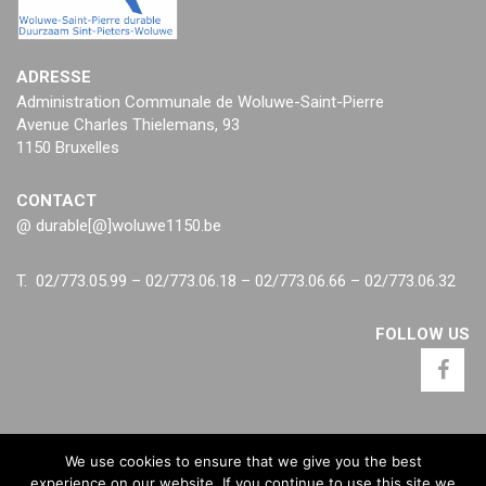
ADRESSE
Administration Communale de Woluwe-Saint-Pierre
Avenue Charles Thielemans, 93
1150 Bruxelles
CONTACT
@ durable[@]woluwe1150.be
T. 02/773.05.99 – 02/773.06.18 – 02/773.06.66 – 02/773.06.32
FOLLOW US
We use cookies to ensure that we give you the best
experience on our website. If you continue to use this site we