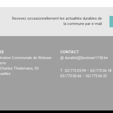
Recevez occasionnellement les actualités durables de
la commune par e-mail
SE
CONTACT
tration Communale de Woluwe-
@ durable[@]woluwe1150.be
erre
Charles Thielemans, 93
T. 02/773.05.99 – 02/773.06.18
uxelles
02/773.06.66 – 02/773.06.32