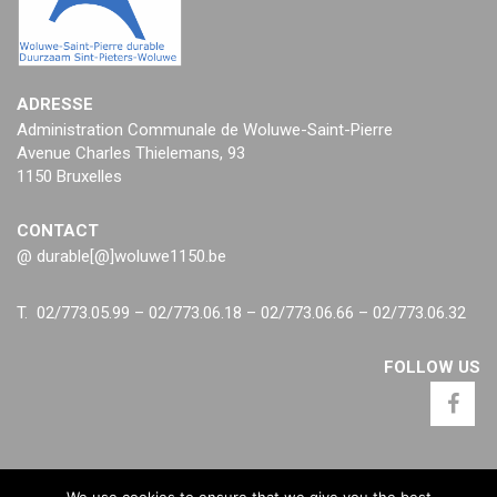
ADRESSE
Administration Communale de Woluwe-Saint-Pierre
Avenue Charles Thielemans, 93
1150 Bruxelles
CONTACT
@ durable[@]woluwe1150.be
T. 02/773.05.99 – 02/773.06.18 – 02/773.06.66 – 02/773.06.32
FOLLOW US