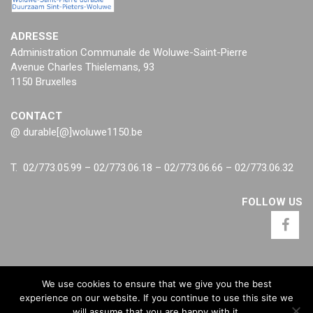
ADRESSE
Administration Communale de Woluwe-Saint-Pierre
Avenue Charles Thielemans, 93
1150 Bruxelles
CONTACT
@ durable[@]woluwe1150.be
T. 02/773.05.99 – 02/773.06.18 – 02/773.06.66 – 02/773.06.32
FOLLOW US
We use cookies to ensure that we give you the best
experience on our website. If you continue to use this site we
will assume that you are happy with it.