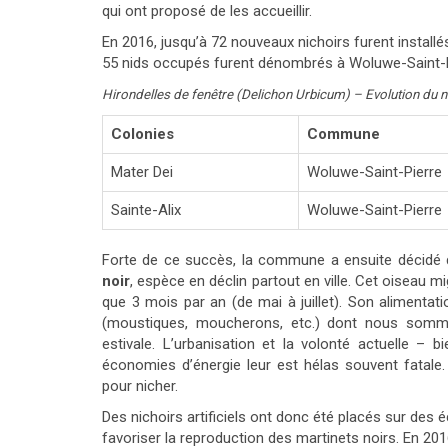
qui ont proposé de les accueillir.
En 2016, jusqu’à 72 nouveaux nichoirs furent installés
55 nids occupés furent dénombrés à Woluwe-Saint-Pi
Hirondelles de fenêtre (Delichon Urbicum) – Evolution du 
Colonies
Commune
Mater Dei
Woluwe-Saint-Pierre
Sainte-Alix
Woluwe-Saint-Pierre
Forte de ce succès, la commune a ensuite décidé d
noir
, espèce en déclin partout en ville. Cet oiseau mig
que 3 mois par an (de mai à juillet). Son alimenta
(moustiques, moucherons, etc.) dont nous somme
estivale. L’urbanisation et la volonté actuelle – b
économies d’énergie leur est hélas souvent fatale.
pour nicher.
Des nichoirs artificiels ont donc été placés sur des 
favoriser la reproduction des martinets noirs. En 20