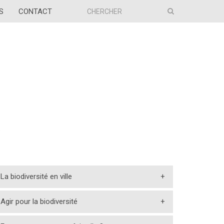
S
CONTACT
s
La biodiversité en ville
+
Agir pour la biodiversité
+