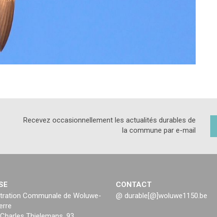
Recevez occasionnellement les actualités durables de
la commune par e-mail
SE
CONTACT
tration Communale de Woluwe-
@ durable[@]woluwe1150.be
erre
Charles Thielemans, 93