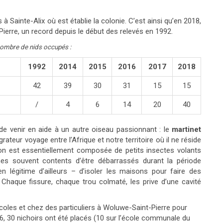
 à Sainte-Alix où est établie la colonie. C’est ainsi qu’en 2018,
erre, un record depuis le début des relevés en 1992.
nombre de nids occupés :
1992
2014
2015
2016
2017
2018
42
39
30
31
15
15
/
4
6
14
20
40
e venir en aide à un autre oiseau passionnant : le
martinet
rateur voyage entre l’Afrique et notre territoire où il ne réside
tion est essentiellement composée de petits insectes volants
s souvent contents d’être débarrassés durant la période
ien légitime d’ailleurs – d’isoler les maisons pour faire des
 Chaque fissure, chaque trou colmaté, les prive d’une cavité
écoles et chez des particuliers à Woluwe-Saint-Pierre pour
16, 30 nichoirs ont été placés (10 sur l’école communale du